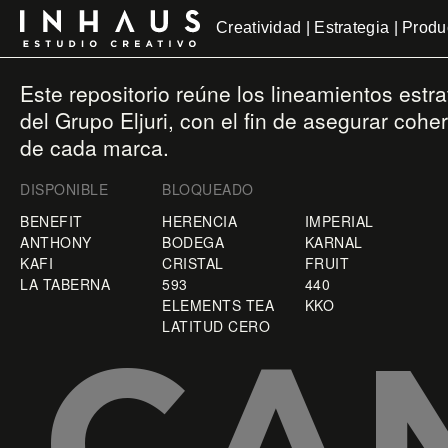
Creatividad | Estrategia | Prod
Este repositorio reúne los lineamientos estr
del Grupo Eljuri, con el fin de asegurar coh
de cada marca.
DISPONIBLE
BLOQUEADO
BENEFIT
HERENCIA
IMPERIAL
ANTHONY
BODEGA
KARNAL
KAFI
CRISTAL
FRUIT
LA TABERNA
593
440
ELEMENTS TEA
KKO
LATITUD CERO
CA