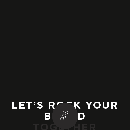
Producción
No Cuentes Los Días, Cuenta Las Historias
Producción
LET’S ROCK YOUR
BRAND
Ve La Vida Diferente
TOGETHER